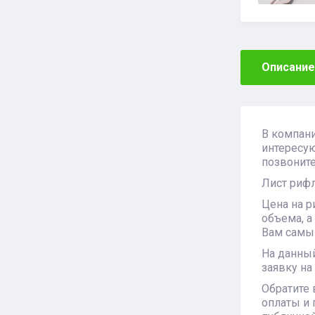
Описание
В компан
интересу
позвоните
Лист рифл
Цена на 
объема, а
Вам самый
На данный
заявку на
Обратите 
оплаты и 