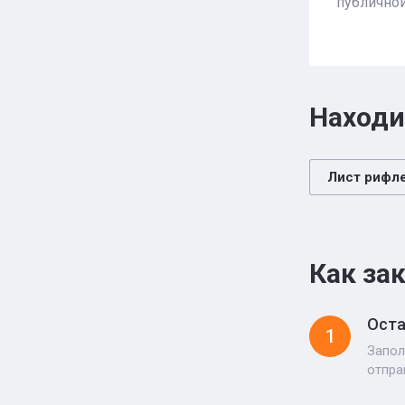
публичной
Находи
Лист рифл
Как за
Оста
1
Запол
отпра