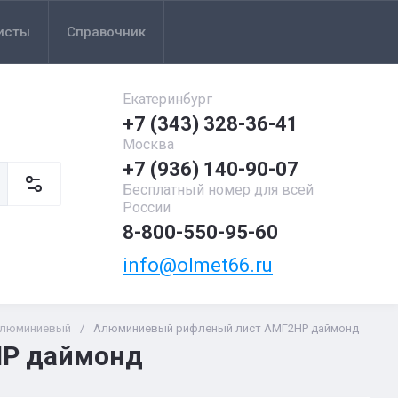
исты
Справочник
Екатеринбург
+7 (343) 328-36-41
Москва
+7 (936) 140-90-07
Бесплатный номер для всей
России
8-800-550-95-60
info@olmet66.ru
алюминиевый
/
Алюминиевый рифленый лист АМГ2НР даймонд
НР даймонд