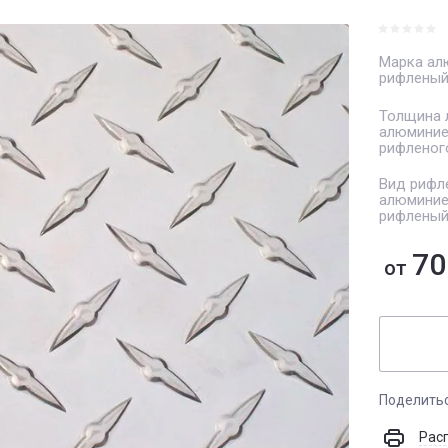
Марка ал
рифленый
Толщина 
алюминие
рифленог
Вид рифле
алюмини
рифленый
70
от
Поделить
Рас