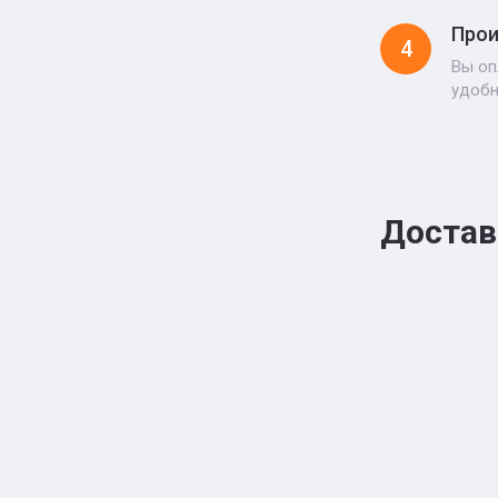
Прои
4
Вы оп
удоб
Достав