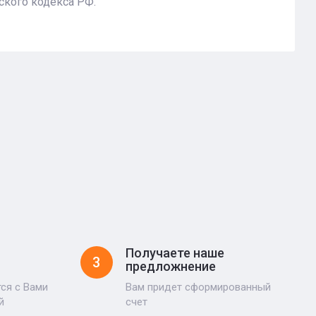
ского кодекса РФ.
Получаете наше
3
предложнение
ся с Вами
Вам придет сформированный
й
счет