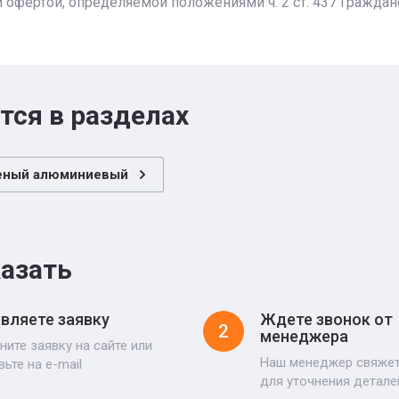
 офертой, определяемой положениями ч. 2 ст. 437 Граждан
тся в разделах
еный алюминиевый
казать
вляете заявку
Ждете звонок от
2
менеджера
ните заявку на сайте или
Наш менеджер свяжет
вьте на e-mail
для уточнения детале