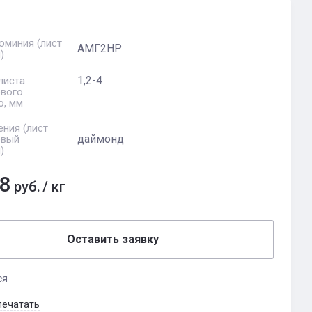
юминия (лист
АМГ2НР
)
1,2-4
листа
вого
о, мм
ния (лист
даймонд
евый
)
8
руб.
/
кг
Оставить заявку
ся
печатать