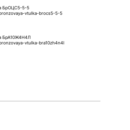
ка БрОЦС5-5-5
ка БрА10Ж4Н4Л