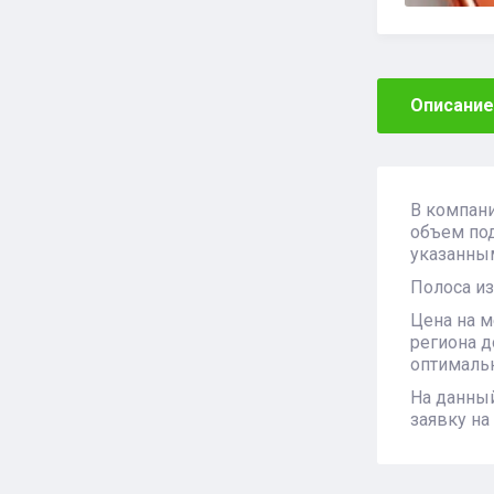
Описание
В компани
объем под
указанным
Полоса из
Цена на м
региона д
оптимальн
На данный
заявку на