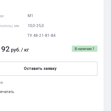
М1
ди
10,0-25,0
полосы, мм
ТУ 48-21-81-84
192
руб.
/
кг
В наличии
1
Оставить заявку
ся
печатать