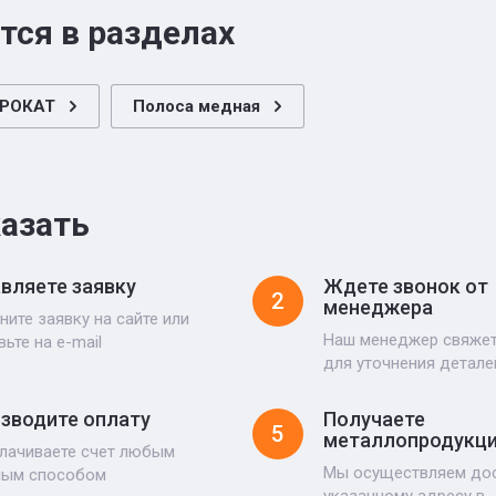
тся в разделах
РОКАТ
Полоса медная
казать
вляете заявку
Ждете звонок от
2
менеджера
ните заявку на сайте или
Наш менеджер свяжет
вьте на e-mail
для уточнения детале
зводите оплату
Получаете
5
металлопродукц
лачиваете счет любым
Мы осуществляем дос
ным способом