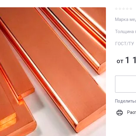
Марка ме
Толщина 
ГОСТ/ТУ
1 
от
Поделить
Рас