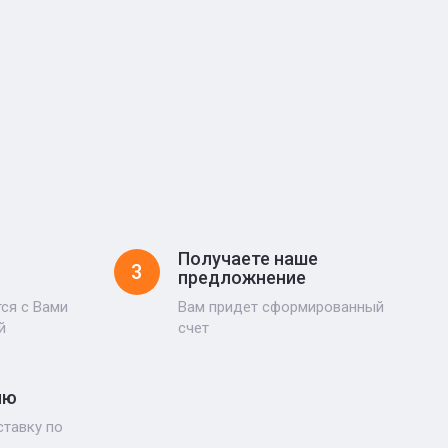
Получаете наше
3
предложнение
ся с Вами
Вам придет сформированный
й
счет
ию
тавку по