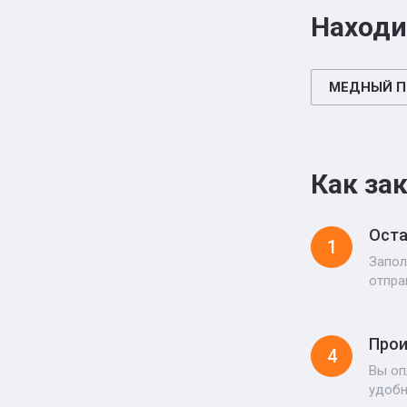
Находи
МЕДНЫЙ П
Как за
Оста
1
Запол
отпра
Прои
4
Вы оп
удоб