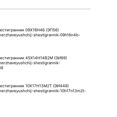
стигранник 09Х16Н4Б (ЭП56)
стигранник 45Х14Н14В2М (ЭИ69)
стигранник 10Х17Н13М2Т (ЭИ448)