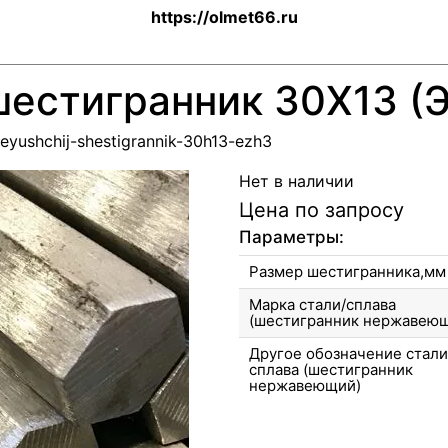
https://olmet66.ru
естигранник 30Х13 (
veyushchij-shestigrannik-30h13-ezh3
Нет в наличии
Цена по запросу
Параметры:
Размер шестигранника,мм
Марка стали/сплава
(шестигранник нержавею
Другое обозначение стали
сплава (шестигранник
нержавеющий)