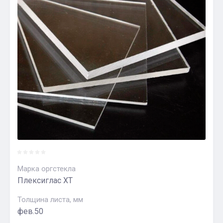
Марка оргстекла
Плексиглас XT
Толщина листа, мм
фев.50